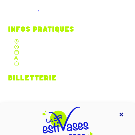
INFOS PRATIQUES
Dolus d'Oléron — 17550
Ouverture 19h · Spectacles 20h30
Parking gratuit · Accès PMR
Restauration bio locale
Spectacles en plein air
BILLETTERIE
Réservation en ligne recommandée.
Billetterie sur place le soir du spectacle.
ACHETER MES BILLETS
REJOIGNEZ-NOUS !