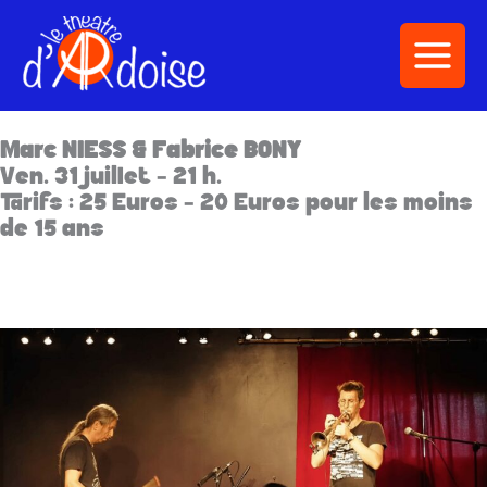
Aller
au
contenu
Marc NIESS & Fabrice BONY
Ven. 31 juillet - 21 h.
Tarifs : 25 Euros - 20 Euros pour les moins
de 15 ans
Acheter ma place