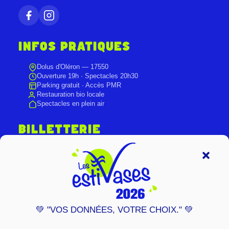
INFOS PRATIQUES
Dolus d'Oléron — 17550
Ouverture 19h · Spectacles 20h30
Parking gratuit · Accès PMR
Restauration bio locale
Spectacles en plein air
BILLETTERIE
Réservation en ligne recommandée.
Billetterie sur place le soir du spectacle.
DÉCOUVRIR NOTRE PROGRAMME
💚 "VOS DONNÉES, VOTRE CHOIX." 💚
REJOIGNEZ-NOUS !