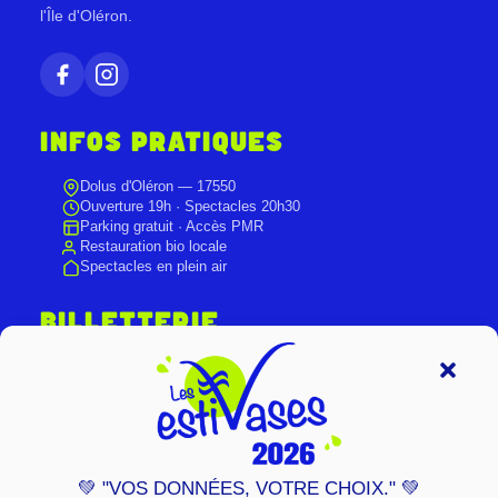
l'Île d'Oléron.
INFOS PRATIQUES
Dolus d'Oléron — 17550
Ouverture 19h · Spectacles 20h30
Parking gratuit · Accès PMR
Restauration bio locale
Spectacles en plein air
BILLETTERIE
Réservation en ligne recommandée.
Billetterie sur place le soir du spectacle.
DÉCOUVRIR NOTRE PROGRAMME
💚 "VOS DONNÉES, VOTRE CHOIX." 💚