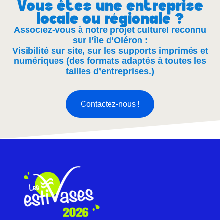
Vous êtes une entreprise
locale ou régionale ?
Associez-vous à notre projet culturel reconnu
sur l’île d’Oléron :
Visibilité sur site, sur les supports imprimés et
numériques (des formats adaptés à toutes les
tailles d’entreprises.)
Contactez-nous !