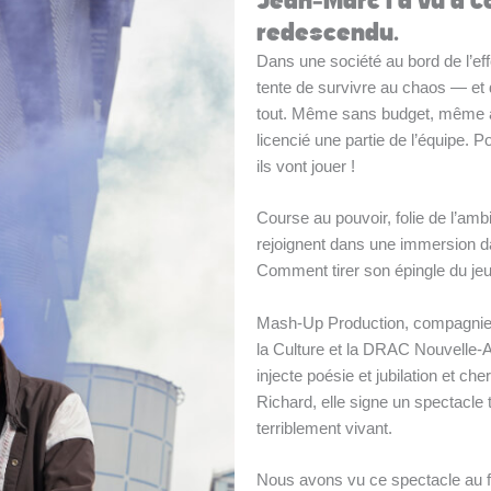
Jean-Marc l'a vu à C
redescendu.
Dans une société au bord de l’e
tente de survivre au chaos — et 
tout. Même sans budget, même 
licencié une partie de l’équipe. P
ils vont jouer !
Course au pouvoir, folie de l’ambi
rejoignent dans une immersion d
Comment tirer son épingle du jeu
Mash-Up Production, compagnie d
la Culture et la DRAC Nouvelle-Aq
injecte poésie et jubilation et ch
Richard, elle signe un spectacle 
terriblement vivant.
Nous avons vu ce spectacle au f