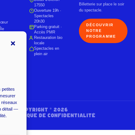
Billetterie sur place le soir
17550
du spectacle.
Ouverture 19h ·
Spectacles
20h30
 cœur
DÉCOUVRIR
Parking gratuit ·
Île
NOTRE
Accès PMR
PROGRAMME
Restauration bio
locale
Spectacles en
plein air
 petites
 mesurer
e, réseaux
n détail —
OISE | COPYRIGHT © 2026
S
·
POLITIQUE DE CONFIDENTIALITÉ
ité.