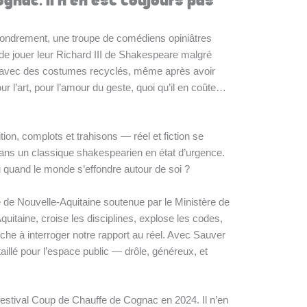
ognac. Il n'en est toujours pas
ffondrement, une troupe de comédiens opiniâtres
de jouer leur Richard III de Shakespeare malgré
avec des costumes recyclés, même après avoir
our l’art, pour l’amour du geste, quoi qu’il en coûte…
tion, complots et trahisons — réel et fiction se
ans un classique shakespearien en état d’urgence.
 quand le monde s’effondre autour de soi ?
e Nouvelle-Aquitaine soutenue par le Ministère de
uitaine, croise les disciplines, explose les codes,
erche à interroger notre rapport au réel. Avec Sauver
taillé pour l’espace public — drôle, généreux, et
estival Coup de Chauffe de Cognac en 2024. Il n’en