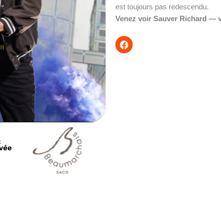
est toujours pas redescendu.
Venez voir Sauver Richard — vo
F
a
c
e
b
o
o
k